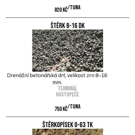
/Tuna
820 Kč
Štěrk 8-16 DK
Drenážní betonářská drť, velikost zrn 8–16
mm.
Terminál
Hustopeče
/Tuna
750 Kč
Štěrkopísek 0-63 TK