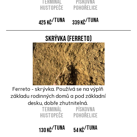
Terminál
Pískovna
Hustopeče
Pohořelice
/Tuna
/Tuna
425 Kč
339 Kč
Skrývka (ferreto)
Ferreto - skrývka. Používá se na výplň
základu rodinných domů a pod základní
desku, dobře zhutnitelná.
Terminál
Pískovna
Hustopeče
Pohořelice
/Tuna
/Tuna
130 Kč
54 Kč