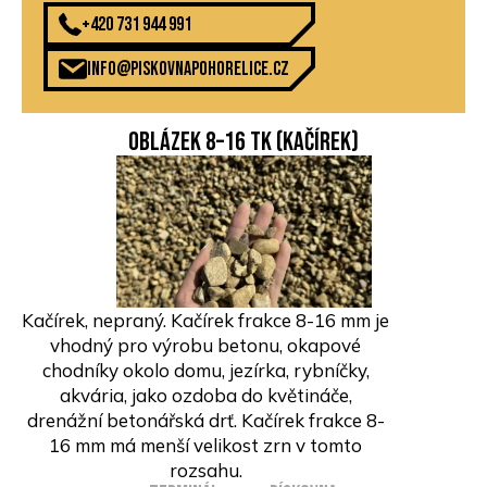
+420 731 944 991
info@piskovnapohorelice.cz
Oblázek 8–16 TK (kačírek)
Kačírek, nepraný. Kačírek frakce 8-16 mm je
vhodný pro výrobu betonu, okapové
chodníky okolo domu, jezírka, rybníčky,
akvária, jako ozdoba do květináče,
drenážní betonářská drť. Kačírek frakce 8-
16 mm má menší velikost zrn v tomto
rozsahu.