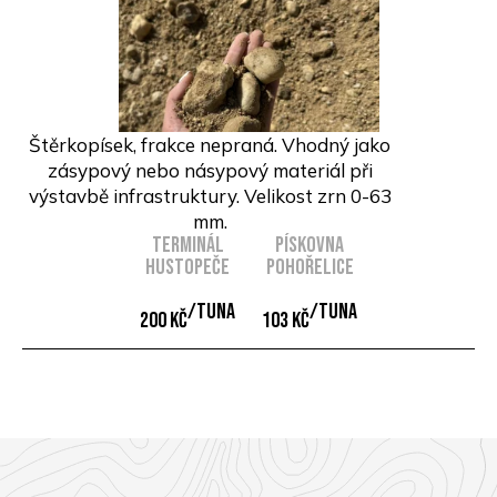
Štěrkopísek, frakce nepraná. Vhodný jako
zásypový nebo násypový materiál při
výstavbě infrastruktury. Velikost zrn 0-63
mm.
Terminál
Pískovna
Hustopeče
Pohořelice
/Tuna
/Tuna
200 Kč
103 Kč