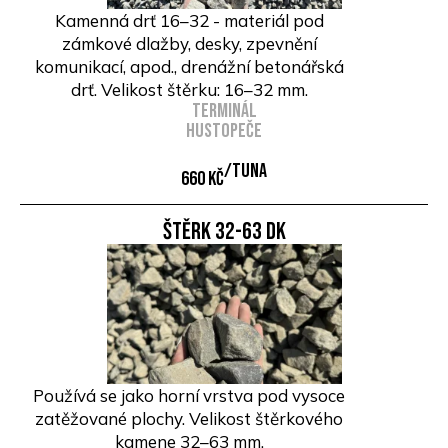
Kamenná drť 16–32 - materiál pod
zámkové dlažby, desky, zpevnění
komunikací, apod., drenážní betonářská
drť. Velikost štěrku: 16–32 mm.
Terminál
Hustopeče
/Tuna
660 Kč
Štěrk 32-63 DK
Používá se jako horní vrstva pod vysoce
zatěžované plochy. Velikost štěrkového
kamene 32–63 mm.