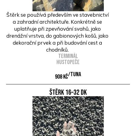
Štěrk se používá především ve stavebnictví
a zahradní architektuře. Konkrétně se
uplatňuje při zpevňování svahů, jako
drenážní vrstva, do gabionových košů, jako
dekorační prvek a při budování cest a
chodníků.
Terminál
Hustopeče
/Tuna
908 Kč
Štěrk 16–32 DK