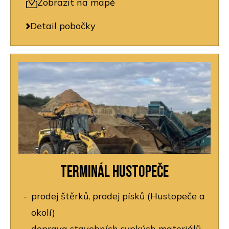
Zobrazit na mapě
Detail pobočky
Terminál Hustopeče
prodej štěrků, prodej písků (Hustopeče a
okolí)
doprava stavebních sypkých materiálů