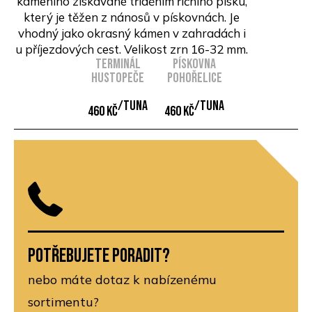
kamenino získávané tříděním říčního písku,
který je těžen z nánosů v pískovnách. Je
vhodný jako okrasný kámen v zahradách i
u příjezdových cest. Velikost zrn 16-32 mm.
Terminál
Pískovna
Hustopeče
Pohořelice
/Tuna
/Tuna
460 Kč
460 Kč
Potřebujete poradit?
nebo máte dotaz k nabízenému
sortimentu?