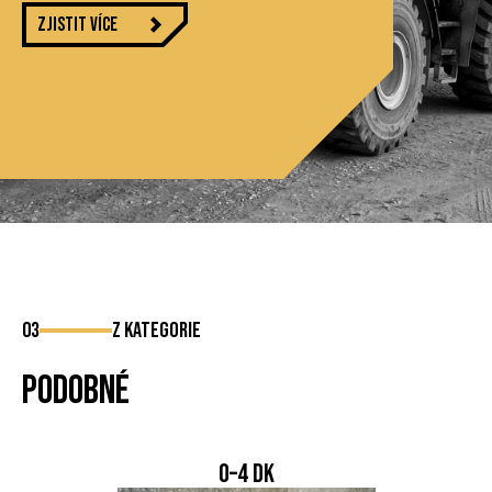
Zjistit více
03
z kategorie
Podobné
0–4 DK