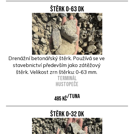
Štěrk 0-63 DK
Drenážní betonářský štěrk. Používá se ve
stavebnictví především jako zátěžový
štěrk. Velikost zrn štěrku: 0-63 mm.
Terminál
Hustopeče
/Tuna
485 Kč
Štěrk 0–32 DK