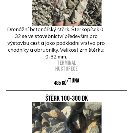
Drenážní betonářský štěrk. Šterkopísek 0-
32 se ve stavebnictví především pro
výstavbu cest a jako podkladní vrstva pro
chodníky a obrubníky. Velikost zrn štěrku:
0-32 mm.
Terminál
Hustopeče
/Tuna
485 Kč
ŠTĚRK 100-300 DK