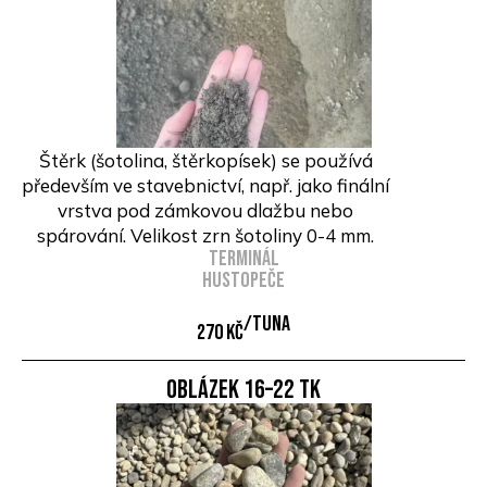
Štěrk (šotolina, štěrkopísek) se používá
především ve stavebnictví, např. jako finální
vrstva pod zámkovou dlažbu nebo
spárování. Velikost zrn šotoliny 0-4 mm.
Terminál
Hustopeče
/Tuna
270 Kč
Oblázek 16–22 TK