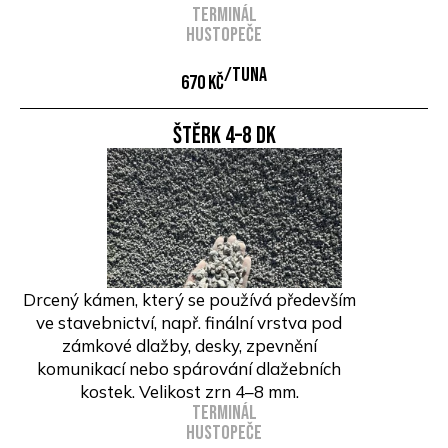
Terminál
Hustopeče
/Tuna
670 Kč
Štěrk 4–8 DK
Drcený kámen, který se používá především
ve stavebnictví, např. finální vrstva pod
zámkové dlažby, desky, zpevnění
komunikací nebo spárování dlažebních
kostek. Velikost zrn 4–8 mm.
Terminál
Hustopeče