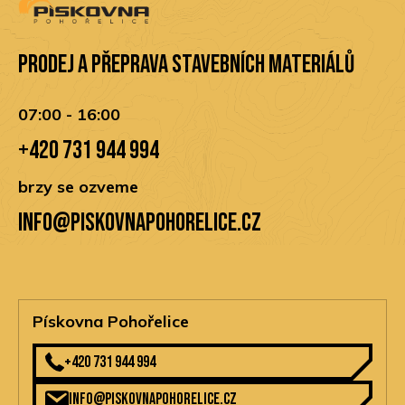
Prodej a přeprava stavebních materiálů
07:00 - 16:00
+420 731 944 994
brzy se ozveme
info@piskovnapohorelice.cz
Pískovna Pohořelice
+420 731 944 994
info@piskovnapohorelice.cz