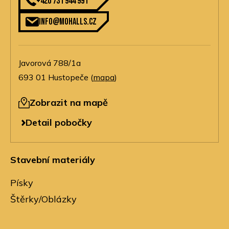
+420 731 944 991
info@mohalls.cz
Javorová 788/1a
693 01 Hustopeče (
mapa
)
Zobrazit na mapě
Detail pobočky
Stavební materiály
Písky
Štěrky/Oblázky