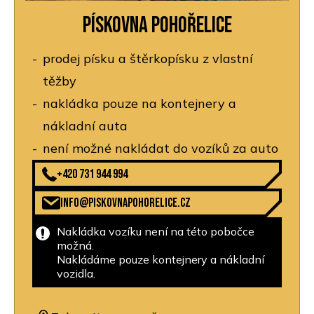
Pískovna Pohořelice
prodej písku a štěrkopísku z vlastní
těžby
nakládka pouze na kontejnery a
nákladní auta
není možné nakládat do vozíků za auto
+420 731 944 994
info@piskovnapohorelice.cz
Nakládka vozíku není na této pobočce
možná.
Nakládáme pouze kontejnery a nákladní
vozidla.