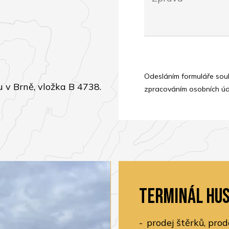
Odesláním formuláře souh
 v Brně, vložka B 4738.
zpracováním osobních úd
Terminál Hu
prodej štěrků, prod