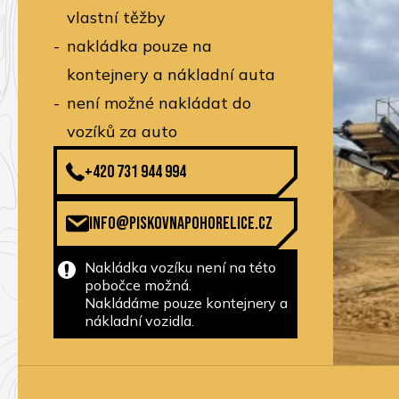
vlastní těžby
nakládka pouze na
kontejnery a nákladní auta
není možné nakládat do
vozíků za auto
+420 731 944 994
info@piskovnapohorelice.cz
Nakládka vozíku není na této
pobočce možná.
Nakládáme pouze kontejnery a
nákladní vozidla.