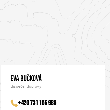
Eva Bučková
dispečer dopravy
+420 731 156 985