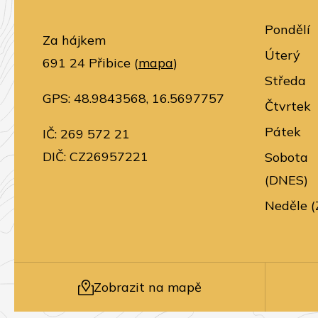
Pondělí
Za hájkem
Úterý
691 24 Přibice (
mapa
)
Středa
GPS: 48.9843568, 16.5697757
Čtvrtek
Pátek
IČ: 269 572 21
DIČ: CZ26957221
Sobota
(DNES)
Neděle (
Zobrazit na mapě