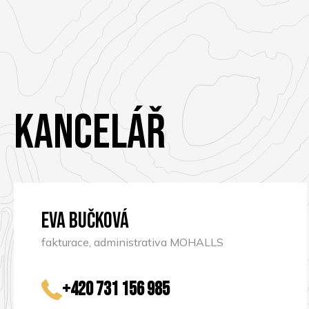
Kancelář
Eva Bučková
fakturace, administrativa MOHALLS
+420 731 156 985