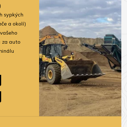
)
h sypkých
če a okolí)
 vašeho
 za auto
minálu