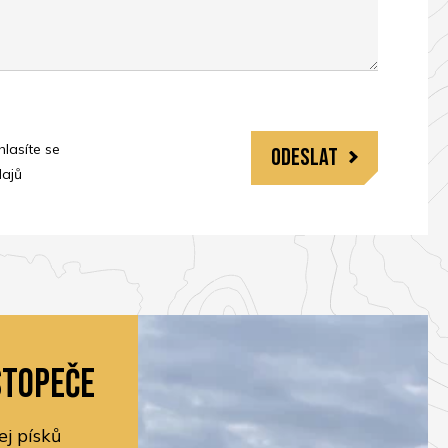
lasíte se
ajů
stopeče
ej písků