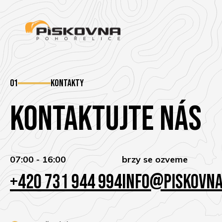
01
Kontakty
Kontaktujte nás
07:00 - 16:00
brzy se ozveme
+420 731 944 994
info@piskovna