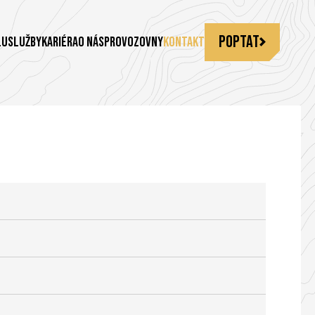
Poptat
lu
Služby
Kariéra
O nás
Provozovny
Kontakt