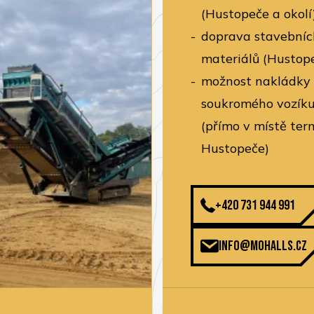
(Hustopeče a okolí
doprava stavebníc
materiálů (Hustope
možnost nakládky
soukromého vozíku
(přímo v místě ter
Hustopeče)
+420 731 944 991
info@mohalls.cz