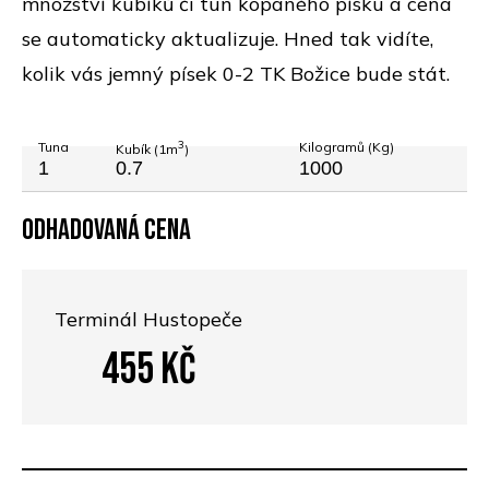
množství kubíků či tun kopaného písku a cena
se automaticky aktualizuje. Hned tak vidíte,
kolik vás jemný písek 0-2 TK Božice bude stát.
3
Tuna
Kilogramů (Kg)
Kubík (1m
)
Odhadovaná cena
Terminál Hustopeče
455
Kč