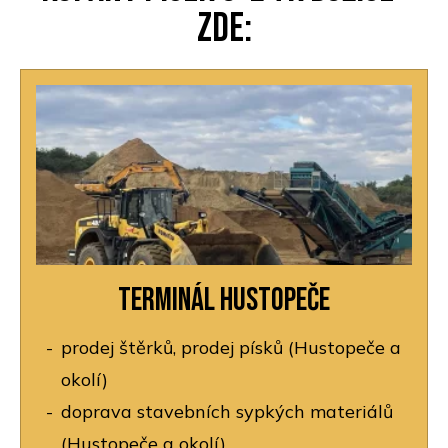
zde:
Terminál Hustopeče
prodej štěrků, prodej písků (Hustopeče a
okolí)
doprava stavebních sypkých materiálů
(Hustopeče a okolí)