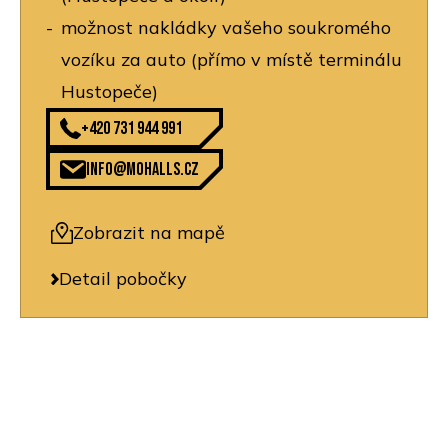
možnost nakládky vašeho soukromého
vozíku za auto (přímo v místě terminálu
Hustopeče)
+420 731 944 991
info@mohalls.cz
Zobrazit na mapě
Detail pobočky