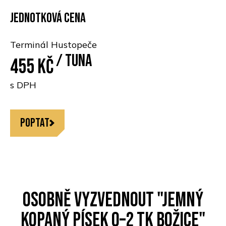
Jednotková cena
Terminál Hustopeče
/ Tuna
455 Kč
s DPH
Poptat
Osobně vyzvednout "Jemný
kopaný písek 0–2 TK Božice"