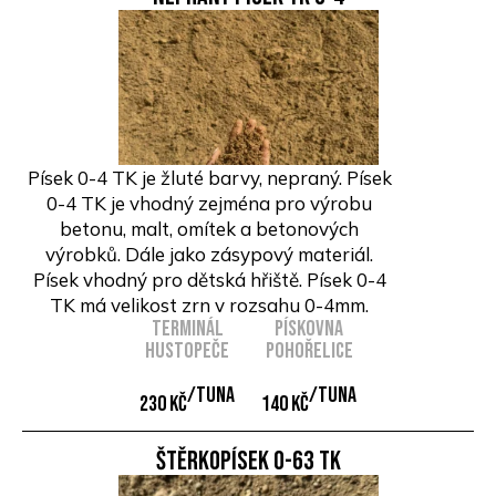
Písek 0-4 TK je žluté barvy, nepraný. Písek
0-4 TK je vhodný zejména pro výrobu
betonu, malt, omítek a betonových
výrobků. Dále jako zásypový materiál.
Písek vhodný pro dětská hřiště. Písek 0-4
TK má velikost zrn v rozsahu 0-4mm.
Terminál
Pískovna
Hustopeče
Pohořelice
/Tuna
/Tuna
230 Kč
140 Kč
Štěrkopísek 0-63 TK