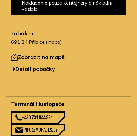
Nakládáme pouze kontejnery a nákladní
vozidla.
Za hájkem
691 24 Přibice (
mapa
)
Zobrazit na mapě
Detail pobočky
Terminál Hustopeče
+420 731 944 991
info@mohalls.cz