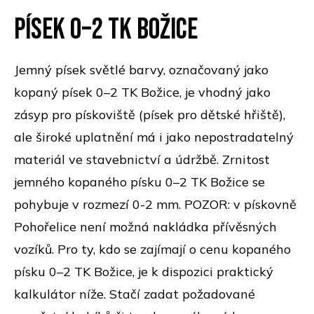
Písek 0–2 TK Božice
Jemný písek světlé barvy, označovaný jako
kopaný písek 0–2 TK Božice, je vhodný jako
zásyp pro pískoviště (písek pro dětské hřiště),
ale široké uplatnění má i jako nepostradatelný
materiál ve stavebnictví a údržbě. Zrnitost
jemného kopaného písku 0–2 TK Božice se
pohybuje v rozmezí 0-2 mm. POZOR: v pískovně
Pohořelice není možná nakládka přívěsných
vozíků. Pro ty, kdo se zajímají o cenu kopaného
písku 0–2 TK Božice, je k dispozici praktický
kalkulátor níže. Stačí zadat požadované