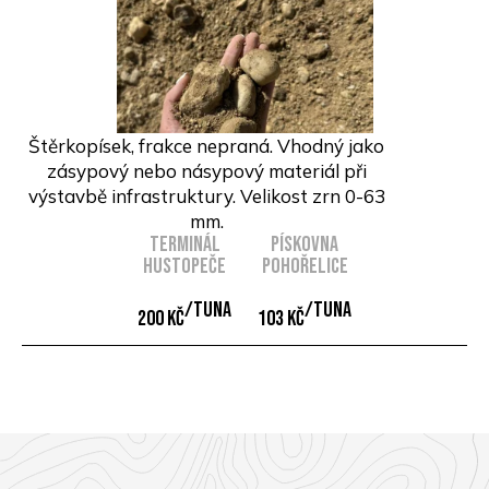
Štěrkopísek, frakce nepraná. Vhodný jako
zásypový nebo násypový materiál při
výstavbě infrastruktury. Velikost zrn 0-63
mm.
Terminál
Pískovna
Hustopeče
Pohořelice
/Tuna
/Tuna
200 Kč
103 Kč