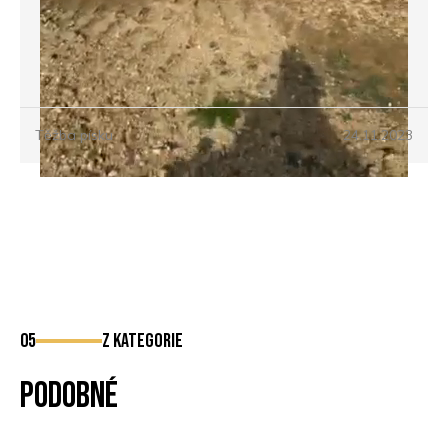
Těžba písku
24.11.2023
05
z kategorie
Podobné