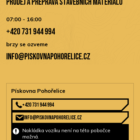
Prodej a přeprava stavebních materiálů
07:00 - 16:00
+420 731 944 994
brzy se ozveme
info@piskovnapohorelice.cz
Pískovna Pohořelice
+420 731 944 994
info@piskovnapohorelice.cz
Nakládka vozíku není na této pobočce
možná.