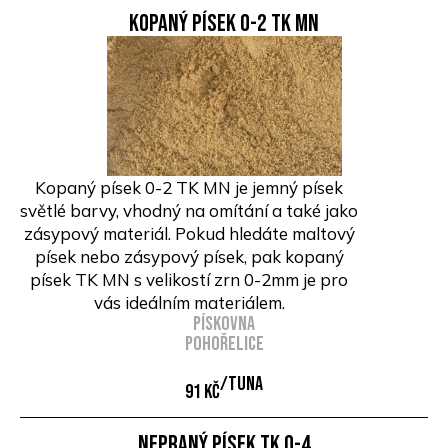
Kopaný písek 0-2 TK MN
Kopaný písek 0-2 TK MN je jemný písek
světlé barvy, vhodný na omítání a také jako
zásypový materiál. Pokud hledáte maltový
písek nebo zásypový písek, pak kopaný
písek TK MN s velikostí zrn 0-2mm je pro
vás ideálním materiálem.
Pískovna
Pohořelice
/Tuna
91 Kč
Nepraný písek TK 0-4